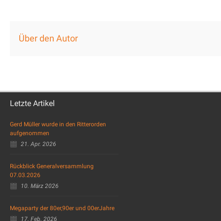
Über den Autor
Letzte Artikel
Gerd Müller wurde in den Ritterorden
aufgenommen
21. Apr. 2026
Rückblick Generalversammlung
07.03.2026
10. März 2026
Megaparty der 80er,90er und 00erJahre
17. Feb. 2026