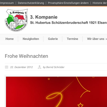
Impressum
Datenschutzerklärung
Privatsphäre-Einstellungen ändern
Historie der
Home
Neuigkeiten
Galerie
Termine
Wir über uns
Frohe Weihnachten
22. Dezember 2012
by Bernd Schröder