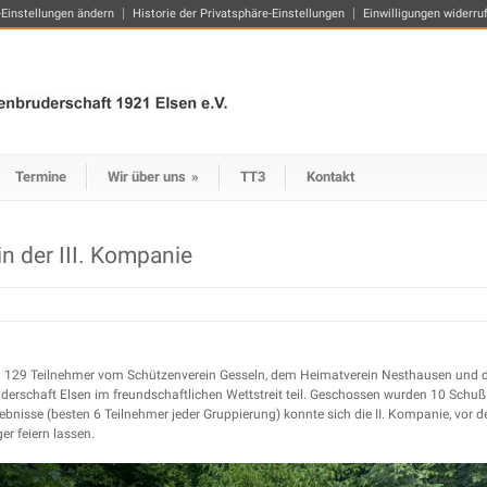
-Einstellungen ändern
Historie der Privatsphäre-Einstellungen
Einwilligungen widerru
Termine
Wir über uns
»
TT3
Kontakt
in der III. Kompanie
 129 Teilnehmer vom Schützenverein Gesseln, dem Heimatverein Nesthausen und d
derschaft Elsen im freundschaftlichen Wettstreit teil. Geschossen wurden 10 Sch
bnisse (besten 6 Teilnehmer jeder Gruppierung) konnte sich die II. Kompanie
, vor 
r feiern lassen.