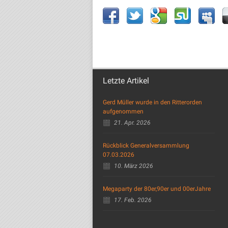
Letzte Artikel
Gerd Müller wurde in den Ritterorden
aufgenommen
21. Apr. 2026
Rückblick Generalversammlung
07.03.2026
10. März 2026
Megaparty der 80er,90er und 00erJahre
17. Feb. 2026