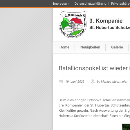
Impressum
Datenschutzerklärung
Privatsphäre
Home
Neuigkeiten
Galerie
Batallionspokel ist wieder 
19. Juni 2023
by Markus Meermeier
Beim diesjährigen Ortspokalschießen nahmen
drei Kompanien der St. Hubertus Schützenbru
Kleinkalibergewehr. Nach Auswertung der Erge
Hubertus Schützenbruderschaft Elsen als Siege