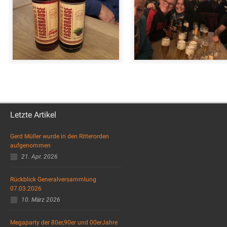
Letzte Artikel
Gerd Müller wurde in den Ritterorden
aufgenommen
21. Apr. 2026
Rückblick Generalversammlung
07.03.2026
10. März 2026
Megaparty der 80er,90er und 00erJahre